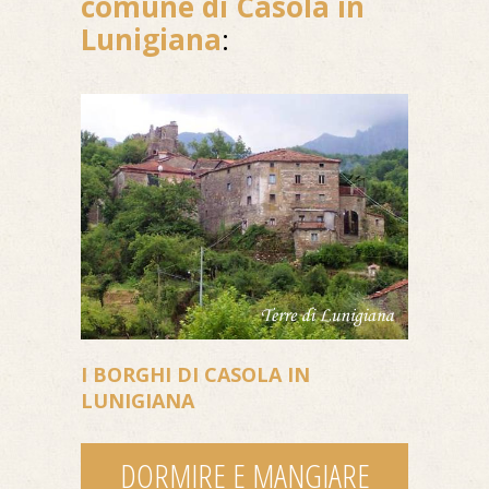
comune di Casola in
Lunigiana
:
I BORGHI DI CASOLA IN
LUNIGIANA
DORMIRE E MANGIARE