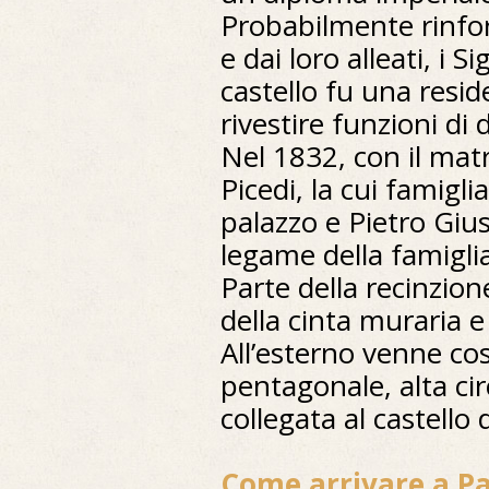
Probabilmente rinfor
e dai loro alleati, i S
castello fu una resid
rivestire funzioni di 
Nel 1832, con il mat
Picedi, la cui famigli
palazzo e Pietro Gius
legame della famigli
Parte della recinzion
della cinta muraria e
All’esterno venne cos
pentagonale, alta cir
collegata al castello
Come arrivare a Pa