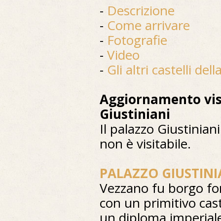
-
Descrizione
-
Come arrivare
-
Fotografie
-
Video
-
Gli altri castelli del
Aggiornamento visi
Giustiniani
Il palazzo Giustiniani
non è visitabile.
PALAZZO GIUSTINI
Vezzano fu borgo fort
con un primitivo cast
un diploma imperiale