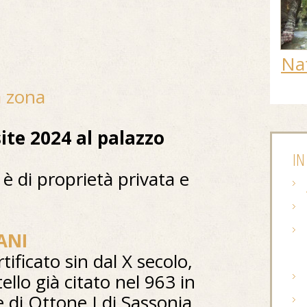
Na
la zona
te 2024 al palazzo
IN
 è di proprietà privata e
ANI
ificato sin dal X secolo,
ello già citato nel 963 in
 di Ottone I di Sassonia.