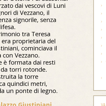
zato dai vescovi di Luni
ignori di Vezzano, il
enza signorile, senza
difesa.
rimonio tra Teresa
a era proprietaria del
tiniani, cominciava il
a con Vezzano.
e è formata dai resti
 da torri rotonde.
truita la torre
ca quindici metri,
 da un ponte di legno.
lazzo Giustiniani
VA