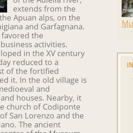
extends from the
the Apuan alps, on the
Mu
igiana and Garfagnana.
n favored the
usiness activities.
eloped in the XV century
oday reduced to a
I
t of the fortified
 it. In the old village is
medioeval and
 and houses. Nearby, it
 the church of Codiponte
 of San Lorenzo and the
iano. The ancient