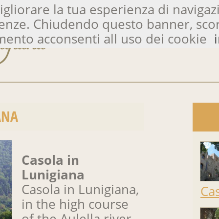
igliorare la tua esperienza di navigaz
ferenze. Chiudendo questo banner, sc
ento acconsenti all uso dei cookie
ANA
Casola in
Lunigiana
Casola in Lunigiana,
Cas
in the high course
of the Aulella river,