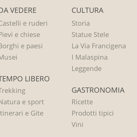
DA VEDERE
CULTURA
Castelli e ruderi
Storia
Pievi e chiese
Statue Stele
Borghi e paesi
La Via Francigena
Musei
I Malaspina
Leggende
TEMPO LIBERO
GASTRONOMIA
Trekking
Natura e sport
Ricette
Itinerari e Gite
Prodotti tipici
Vini