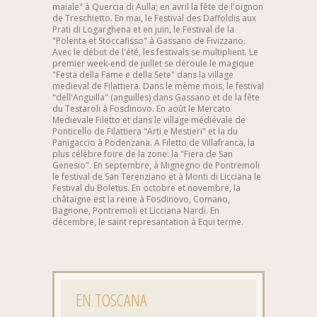
maiale" à Quercia di Aulla; en avril la fête de l'oignon
de Treschietto. En mai, le Festival des Daffoldis aux
Prati di Logarghena et en juin, le Festival de la
"Polenta et Stoccafisso" à Gassano de Fivizzano.
Avec le début de l'été, les festivals se multiplient. Le
premier week-end de juillet se déroule le magique
"Festa della Fame e della Sete" dans la village
medieval de Filattiera. Dans le même mois, le festival
"dell'Anguilla" (anguilles) dans Gassano et de la fête
du Testaroli à Fosdinovo. En août le Mercato
Medievale Filetto et dans le village médiévale de
Ponticello de Filattiera "Arti e Mestieri" et la du
Panigaccio à Podenzana. A Filetto de Villafranca, la
plus célèbre foire de la zone: la "Fiera de San
Genesio". En septembre, à Mignegno de Pontremoli
le festival de San Terenziano et à Monti di Licciana le
Festival du Boletus. En octobre et novembre, la
châtaigne est la reine à Fosdinovo, Comano,
Bagnone, Pontremoli et Licciana Nardi. En
décembre, le saint represantation à Equi terme.
EN TOSCANA