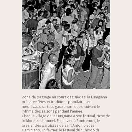
Zone de passage au cours des siècles, la Lunigiana
préserve fêtes et traditions populaires et
médiévaux, surtout gastronomiques, suivant le
rythme des saisons pendant l'année.
Chaque village de la Lunigiana a son festival, riche de
folklore traditionnel. En janvier à Pontremoli, le
brasier des paroisses de Sant'Antonio et San
Geminiano. En février, le festival du "Chiodo di