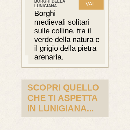
BORGHI DELLA
CHIESE E 
VAI
VAI
LUNIGIANA
DELLA L
Borghi
Edific
medievali solitari
millen
sulle colline, tra il
acco
verde della natura e
centri
deri.
il grigio della pietra
luoghi 
arenaria.
turist
SCOPRI QUELLO
CHE TI ASPETTA
IN LUNIGIANA...