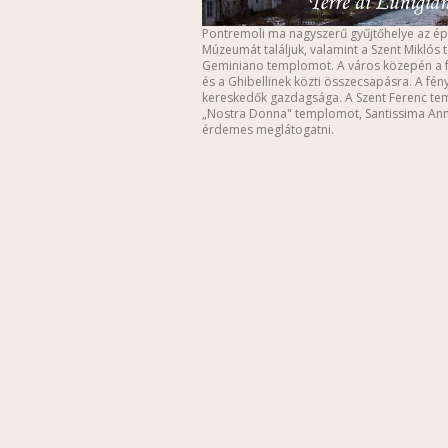
Pontremoli ma nagyszerű gyűjtőhelye az ép
Múzeumát találjuk, valamint a Szent Miklós
Geminiano templomot. A város közepén a fő
és a Ghibellinek közti összecsapásra. A fé
kereskedők gazdagsága. A Szent Ferenc tem
„Nostra Donna" templomot, Santissima Annu
érdemes meglátogatni.