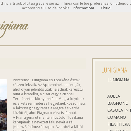
e ed inviarti pubblicit&agrave; e servizi in linea con le tue preferenze. Chiud
acconsenti all uso dei cookie
informazioni
Chiudi
LUNIGIANA
LUNIGIANA
Pontremoli Lunigiana és Toszkána északi
részén fekszik. Az Appenninek határolják,
ahol olyan jelentős utak haladnak keresztül,
mint a bratelloi, a cisai vagy a cironei.
AULLA
Természetes környezetét a Magra folyónak
BAGNONE
és a kétezer méteres hegyeknek köszönheti.
A lakosság nagy része a Magra és Verde
CASOLA IN 
között él, ahol Piagnaro vára is látható.
COMANO
A Francigena út mentén húzódó, Toszkána
kapujának is nevezett falu nevét a rá
FILATTIERA
jellemző fatípusról kapta. Az ebből a fából