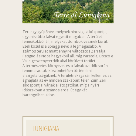
Zeri egy gyűjtőnév, melynek nincs igazi központja,
ugyanis több falvat egyesít magában. A terület
fennsíkokból áll, melyeket dombok vesznek körül.
Ezek közül is a Spiaggi nevű a legmagasabb. A
számos terület miatt ennyire változatos Zeri tája.
Patigno és Noce hegyekből áll, míg Paratola, Bosco e
Valle gesztenyeerdők által körülvett terület.
A természetes környezet és a falvak az idők során
fennmaradtak, köszönhetően történelmi
elszigeteltségüknek. A területnek igazán kellemes az
éghajlata az év minden szakában: télen Zum Zeri
síközpontjai várják a látogatókat, míg a nyári
időszakban a számos erdei út egyikét
barangolhatjuk be.
LUNIGIANA