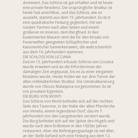
dominiert. Das Schloss ist gut erhalten und ist heute
eine private Residenz. Die ursprüngliche Struktur ist
heute fast unsichtbar, und das Schloss, wie es
aussieht, stammt aus dem 15. Jahrhundert. Es ist in
eine quadratische Festung gegliedert, mit vier
runden Türmen nach allen Seiten und einem
größeren im Inneren, dem Bergfried. In den
bastionierten Mauern sind die für den Einsatz von
Feuerwaffen geeigneten Schlupflöcher und
Kanonenlöcher bemerkenswert, die wahrscheinlich
aus dem 16. Jahrhundert stammen.
DIE SCHLOSS VON LICCIANA
Das im 13. Jahrhundert erbaute Schloss von Licciana
wurde erweitert und an die Erfordernisse der
damaligen Zeit angepasst, bis es zu einer eleganten
Residenz wurde. Heute finden wir nur drei Türme der
alten mittelalterlichen Struktur. Die Umstrukturierung
wurde von Obizzo Malaspina vorgenommen. Es ist
von privatem Eigentum.
DIE BURG VON MONTI
Das Schloss von Monti befindet sich auf der rechten
Seite des Taverone, in der Nähe der alten Pfarrkirche
von Venelia, einem legendären Dorf, das im 7.
Jahrhundert von den Langobarden zerstört wurde.
Die Burg befindet sich auf der Spitze des Hügels und
wurde nach dem Erdbeben in den 1920er Jahren
restauriert. Aber die Befestigungsanlage ist viel älter,
an der Stelle befand sich eine Festung aus dem 12.