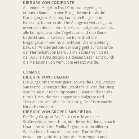
DIE BURG VON CODIPONTE
Auf einem Hügel im Dorf Codiponte gelegen,
erinnern Ruinen an eine Burg, die einstmals die
Durchgänge in Richtung Luni, den Bergen und
Fivizzano, beherrschte. Die Anlage ist viereckig und
in verschiedene innere Strukturen aufgeteilt, die fast
alle komplett von der Vegetation und den Ruinen
bedeckt sind. Im westlichen Bereich ist die
Eingangstür immer noch sichtbar. Die Entstehung
bzw. der Wiederaufbau der Burg geht auf das Ende
der Herrschaft von Marquis Malaspina von Castel
dell Aquila 1393 zurück, als dieses Geschlecht durch
die Malaspina von Verrucola ersetzt wurde.
COMANO
DIE BURG VON COMANO
Die Burg Comano war genauso wie die Burg Groppo
San Pietro Lehensgut der Estenfamilie. Von der Burg
sind heute nur noch imposante Ruinen und der alte
runde Turm, der denjenigen von Malgrate und
Tresschieto sehr ähnlich ist, übrig. Der Turm wurde
kürzlich renoviert.
DIE BURG VON GROPPO SAN PIETRO
Die Burg Groppo San Pietro wurde an einer
Schlüsselposition erbaut, um die Verbindungen nach
Linari und von der Emilia-Region zu kontrollieren.
Wahrscheinlich wurde es von der Familie Estensi
erbaut und gehörte später den Moregnano und