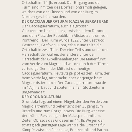
Ortschaft im 14. Jh. erbaut. Der Eingang und der
Turm sind inmitten des Dorfes Pontremoli gelegen,
welches von den Flüssen und von der Burg im
Norden geschützt wurden.
DER CACCIAGUERRATURM (CAZZAGUERRATURM)
Der Cacciaguerraturm, auch als grosser
Glockenturm bekannt, liegt zwischen dem Duomo
und dem Platz der Republik im Altstadtzentrum von
Pontremoli. Der Turm wurde 1322 unter Castrucci
Castracani, Graf von Lucca, erbaut und teilte die
Ortschaft in zwei Teile. Der eine Teil stand unter der
Herrschaft der Gülfen, der andere unter der
Herrschaft der Gibellineanhänger. Die Mauer führt
vom Verde zum Magra und wurde durch drei Türme
verteidigt. Der in der Mitte ist der heutige
Cacciaguerraturm. Heutzutage gibt es den Turm, der
beim Verde lag, nicht mehr, aber derjenige beim
Magra existiert noch. Der Cacciaguerraturm wurde
im 17. Jh. erbaut und später in einen Glockenturm
umgewandelt.
DER GRONDOLATURM
Grondola liegt auf einem Hügel, der den Verde vom
Magriola trennt und beherrscht den Zugang zum
Bratello und zum Borgallopass. Die Burg war eine
der frühen Besitzungen der Malaspinafamilie zu
Zeiten Obizzos des Grossen im 11. Jh. Wegen der
strategisch günstigen Lage war sie die Ursache für
Kämpfe zwischen Piancenza, Pontremoli und Parma.