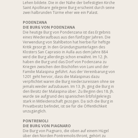
Lehen bildete. Die in der Nähe der befestigten Kirche
Saint Apollinare gelegene Burg erscheint durch seine
zwei halbrunden Türme eher wie ein Palast.
PODENZANA
DIE BURG VON PODENZANA
Die heutige Burg von Pondenzana ist das Ergebnis
eines Wiederaufbaus aus den fünfziger Jahren. Die
Verwendung von Stahlbeton hat hierbei für heftige
Kritik gesorgt. In den Gründungsunterlagen des
Klosters San Caprasio in Aulla aus dem Jahre 884
wird die Burg allerdings schon erwähnt. Im 12. Jh.
haben die Burg und das Dorf von Podenzana zu
Kriegen zwischen den Bischöfen von Luni und der
Familie Malaspina geführt. Aus der Vereinbarung von
1201 geht hervor, dass die Malaspinas dazu
verpflichtet waren die Burg niederzureissen ohne sie
jemals wieder aufzubauen. Im 13. Jh. ging die Burg in
den Besitz der Malaspina über. Zu Beginn des 18. Jh.
wurde sie aufgrund des spanischen Erbfolgekriegs
stark in Mitleidenschaft gezogen. Da sich die Burg in
Privatbesitz befindet, ist sie für die Öffentlichkeit
unzugänglich.
PONTREMOLI
DIE BURG VON PIAGNARO
Die Burg von Piagnaro, die oben auf einem Hügel
über den Norden Pontremolis thront, gehört zu