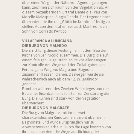
über einen Weg in der Nähe von Agneda gelangen
kann, zeichnen sich kaum von der Vegetation ab. An
diesem bezaubernden Ort traf Dante die Frau von
Morello Malaspina, Alagia Fieschi. Der Legende nach
überredete sie ihn die „Göttliche Komödie" fertig zu
stellen. Ausserdem traf er hier auch Manfredi, den
Sohn von Corrado l'Antico.
VILLAFRANCA A LUNIGIANA
DIE BURG VON MALNIDO
Die Errichtung dieser Festung fiel mit dem Bau der
Kirche von San Nicoló zusammen. Die Burg, die auf
einem felsigen Hügel steht, sollte vor allen Dingen
zur Kontrolle der Wege und der Zollabgaben am
Ferancigena-Weg, wo Magra und Bagnone
zusammenfliessen, dienen. Deswegen wurde sie
wahrscheinlich auch ab dem 12. Jh. „Malnido"
genannt.
Bomben während des Zweiten Weltkrieges und der
Bau einer Eisenbahnlinie führten zur Zerstörung der
Burg. Die Ruinen sind stark von der Vegetation
überwuchert.
DIE BURG VON MALGRATE
Die Burg von Malgrate, mit ihren zwei
charakteristischen Rundtürmen, thront über dem
Bagnonetal und wurde ursprünglich nur zu
Abwehrzwecken erbaut. Durch die Lage konnten von
ihr aus ausserdem die Wege aus Richtung der