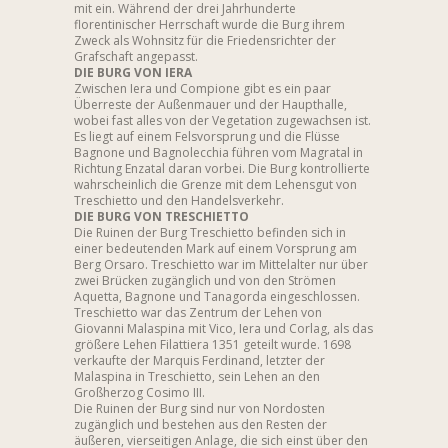
mit ein. Während der drei Jahrhunderte
florentinischer Herrschaft wurde die Burg ihrem
Zweck als Wohnsitz für die Friedensrichter der
Grafschaft angepasst.
DIE BURG VON IERA
Zwischen Iera und Compione gibt es ein paar
Überreste der Außenmauer und der Haupthalle,
wobei fast alles von der Vegetation zugewachsen ist.
Es liegt auf einem Felsvorsprung und die Flüsse
Bagnone und Bagnolecchia führen vom Magratal in
Richtung Enzatal daran vorbei. Die Burg kontrollierte
wahrscheinlich die Grenze mit dem Lehensgut von
Treschietto und den Handelsverkehr.
DIE BURG VON TRESCHIETTO
Die Ruinen der Burg Treschietto befinden sich in
einer bedeutenden Mark auf einem Vorsprung am
Berg Orsaro. Treschietto war im Mittelalter nur über
zwei Brücken zugänglich und von den Strömen
Aquetta, Bagnone und Tanagorda eingeschlossen.
Treschietto war das Zentrum der Lehen von
Giovanni Malaspina mit Vico, Iera und Corlag, als das
größere Lehen Filattiera 1351 geteilt wurde. 1698
verkaufte der Marquis Ferdinand, letzter der
Malaspina in Treschietto, sein Lehen an den
Großherzog Cosimo III.
Die Ruinen der Burg sind nur von Nordosten
zugänglich und bestehen aus den Resten der
äußeren, vierseitigen Anlage, die sich einst über den