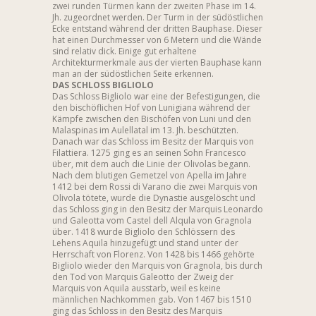
zwei runden Türmen kann der zweiten Phase im 14.
Jh. zugeordnet werden. Der Turm in der südöstlichen
Ecke entstand während der dritten Bauphase. Dieser
hat einen Durchmesser von 6 Metern und die Wände
sind relativ dick. Einige gut erhaltene
Architekturmerkmale aus der vierten Bauphase kann
man an der südöstlichen Seite erkennen.
DAS SCHLOSS BIGLIOLO
Das Schloss Bigliolo war eine der Befestigungen, die
den bischöflichen Hof von Lunigiana während der
Kämpfe zwischen den Bischöfen von Luni und den
Malaspinas im Aulellatal im 13. Jh. beschützten.
Danach war das Schloss im Besitz der Marquis von
Filattiera. 1275 ging es an seinen Sohn Francesco
über, mit dem auch die Linie der Olivolas begann.
Nach dem blutigen Gemetzel von Apella im Jahre
1412 bei dem Rossi di Varano die zwei Marquis von
Olivola tötete, wurde die Dynastie ausgelöscht und
das Schloss ging in den Besitz der Marquis Leonardo
und Galeotta vom Castel dell Alqula von Gragnola
über. 1418 wurde Bigliolo den Schlössern des
Lehens Aquila hinzugefügt und stand unter der
Herrschaft von Florenz. Von 1428 bis 1466 gehörte
Bigliolo wieder den Marquis von Gragnola, bis durch
den Tod von Marquis Galeotto der Zweig der
Marquis von Aquila ausstarb, weil es keine
männlichen Nachkommen gab. Von 1467 bis 1510
ging das Schloss in den Besitz des Marquis