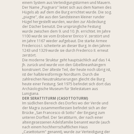
einem System aus Verteidigungstürmen und Mauern.
Der Name „Piagnaro" leitet sich aus dem Namen des
Hügels ab auf dem die Burg errichtet wurde. Die sog.
„piagne", die aus den Sandsteinen kleiner runder
Hügel hergestellt wurden, wurden zur Abdeckung
der Dächer benutzt. Die ursprüngliche Festung
wurde zwischen dem 9. und 10. Jh. errichtet. Im Jahre
1100 wurde sie vom Eroberer Enrico V. zerstört und
im Jahre 1167 wieder aufgebaut. Die starke Armee
Fredericos I. scheiterte an dieser Burg. In den Jahren
1243 und 1329 wurde sie durch Frederico II. erneut
zerstört.
Die moderne Struktur geht hauptsächlich auf das 14.
Jh. zurück und wurde von den Gibellineanhängern
konstruiert. Der älteste Teil, der heute noch übrig ist,
ist der halbkreisförmige Nordturm. Durch die
zahlreichen Neustrukturierungen gleicht die Burg
heute einer Festung. Seit 1975 befindet sich dort das
Archäologische Museum für Stelestatuen aus
Lunigiana.
DER SERATTITURM (CASOTTOTURM)
Im südlichen Bereich des Dorfes wo der Verde und
der Magra zusammenfliessen befindet sich an der
Brücke „San Francesco di Sotto" der Eingang zum
unteren Dorfteil. Der Serattiturm, der nach einer
alteingesessenen Adelsfamilie benannt wurde (auch
nach einem hochherrschaftlichen Haus
„Casettoturm" genannt), wurde zur Verteidigung der