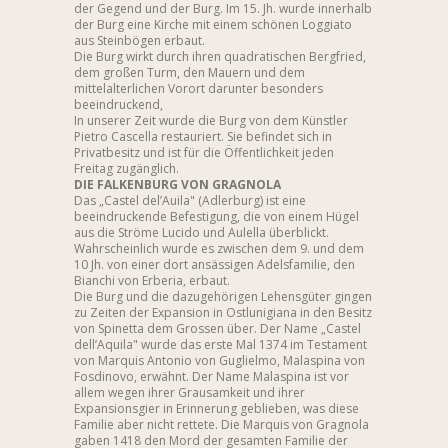
der Gegend und der Burg. Im 15. Jh. wurde innerhalb
der Burg eine Kirche mit einem schönen Loggiato
aus Steinbögen erbaut.
Die Burg wirkt durch ihren quadratischen Bergfried,
dem großen Turm, den Mauern und dem
mittelalterlichen Vorort darunter besonders
beeindruckend,
In unserer Zeit wurde die Burg von dem Künstler
Pietro Cascella restauriert. Sie befindet sich in
Privatbesitz und ist für die Öffentlichkeit jeden
Freitag zugänglich.
DIE FALKENBURG VON GRAGNOLA
Das „Castel del’Auila" (Adlerburg) ist eine
beeindruckende Befestigung, die von einem Hügel
aus die Ströme Lucido und Aulella überblickt.
Wahrscheinlich wurde es zwischen dem 9. und dem
10 Jh. von einer dort ansässigen Adelsfamilie, den
Bianchi von Erberia, erbaut.
Die Burg und die dazugehörigen Lehensgüter gingen
zu Zeiten der Expansion in Ostlunigiana in den Besitz
von Spinetta dem Grossen über. Der Name „Castel
dell’Aquila" wurde das erste Mal 1374 im Testament
von Marquis Antonio von Guglielmo, Malaspina von
Fosdinovo, erwähnt. Der Name Malaspina ist vor
allem wegen ihrer Grausamkeit und ihrer
Expansionsgier in Erinnerung geblieben, was diese
Familie aber nicht rettete. Die Marquis von Gragnola
gaben 1418 den Mord der gesamten Familie der