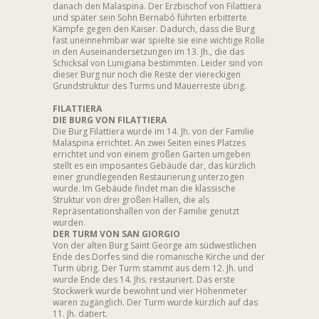
danach den Malaspina. Der Erzbischof von Filattiera
und später sein Sohn Bernabó führten erbitterte
Kämpfe gegen den Kaiser. Dadurch, dass die Burg
fast uneinnehmbar war spielte sie eine wichtige Rolle
in den Auseinandersetzungen im 13. Jh., die das
Schicksal von Lunigiana bestimmten. Leider sind von
dieser Burg nur noch die Reste der viereckigen
Grundstruktur des Turms und Mauerreste übrig.
FILATTIERA
DIE BURG VON FILATTIERA
Die Burg Filattiera wurde im 14. Jh. von der Familie
Malaspina errichtet. An zwei Seiten eines Platzes
errichtet und von einem großen Garten umgeben
stellt es ein imposantes Gebäude dar, das kürzlich
einer grundlegenden Restaurierung unterzogen
wurde. Im Gebäude findet man die klassische
Struktur von drei großen Hallen, die als
Repräsentationshallen von der Familie genutzt
wurden.
DER TURM VON SAN GIORGIO
Von der alten Burg Saint George am südwestlichen
Ende des Dorfes sind die romanische Kirche und der
Turm übrig. Der Turm stammt aus dem 12. Jh. und
wurde Ende des 14. Jhs. restauriert. Das erste
Stockwerk wurde bewohnt und vier Höhenmeter
waren zugänglich. Der Turm wurde kürzlich auf das
11. Jh. datiert.