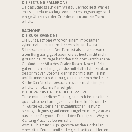
DIE FESTUNG PALLERONE
Da das Schloss auf dem Weg zu Cerreto liegt, war es
im 15. Jh. relativ wichtig. Von der Festungsanlage sind
einige Überreste der Grundmauern und ein Turm
erhalten.
BAGNONE
DIE BURG BAGNONE
Die Burg Bagnone wird von einem imposanten
zylindrischen Steinturm beherrscht, und weist
Schiesscharten auf. Der Turm ist als einziges von der
alten Burg übrig geblieben, die es heute nicht mehr
gibt und heutzutage befinden sich dort verschiedene
Gebäude der Villa des Grafen Ruschi-Noceti . Sehr
gut erhalten ist hingegen die mittelalterliche Struktur
des primitiven Vororts, der ringförmig zum Tal hin
abfällt. Innerhalb der Burg kann man noch die kleine
Kirche San Nicolao besuchen, wo es noch eine gut
erhaltene hölzerne Kanzel gibt.
DIE BURG CASTIGLION DEL TERZIERE
Diese mittelalterliche Festung ist durch ihren soliden,
quadratischen Turm gekennzeichnet. Im 12. und 13.
Jh. wurde es über einer byzantinischen Festung
strategisch günstig auf einem Hügel errichtet, von wo
aus es das Bagnone-Tal und den Francigena-Weg in
Richtung Piacenza beherrscht.
Vom 10. bis zum 12. Jh. gehörte es den Corbellari,
einer alten Feudalfamilie, die gleichzeitig die Herren