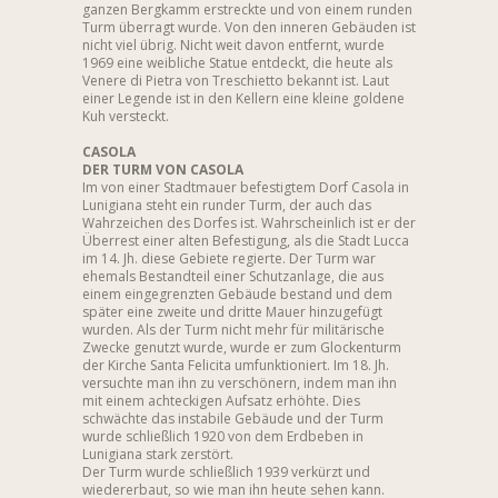
ganzen Bergkamm erstreckte und von einem runden
Turm überragt wurde. Von den inneren Gebäuden ist
nicht viel übrig. Nicht weit davon entfernt, wurde
1969 eine weibliche Statue entdeckt, die heute als
Venere di Pietra von Treschietto bekannt ist. Laut
einer Legende ist in den Kellern eine kleine goldene
Kuh versteckt.
CASOLA
DER TURM VON CASOLA
Im von einer Stadtmauer befestigtem Dorf Casola in
Lunigiana steht ein runder Turm, der auch das
Wahrzeichen des Dorfes ist. Wahrscheinlich ist er der
Überrest einer alten Befestigung, als die Stadt Lucca
im 14. Jh. diese Gebiete regierte. Der Turm war
ehemals Bestandteil einer Schutzanlage, die aus
einem eingegrenzten Gebäude bestand und dem
später eine zweite und dritte Mauer hinzugefügt
wurden. Als der Turm nicht mehr für militärische
Zwecke genutzt wurde, wurde er zum Glockenturm
der Kirche Santa Felicita umfunktioniert. Im 18. Jh.
versuchte man ihn zu verschönern, indem man ihn
mit einem achteckigen Aufsatz erhöhte. Dies
schwächte das instabile Gebäude und der Turm
wurde schließlich 1920 von dem Erdbeben in
Lunigiana stark zerstört.
Der Turm wurde schließlich 1939 verkürzt und
wiedererbaut, so wie man ihn heute sehen kann.