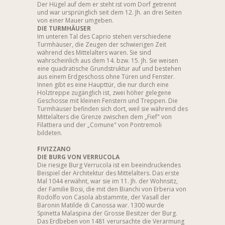
Der Hügel auf dem er steht ist vom Dorf getrennt
und war ursprünglich seit dem 12. Jh. an drei Seiten
von einer Mauer umgeben.
DIE TURMHÄUSER
Im unteren Tal des Caprio stehen verschiedene
Turmhäuser, die Zeugen der schwierigen Zeit
während des Mittelalters waren. Sie sind
wahrscheinlich aus dem 14. bzw. 15. Jh. Sie weisen
eine quadratische Grundstruktur auf und bestehen
aus einem Erdgeschoss ohne Türen und Fenster.
Innen gibt es eine Haupttür, die nur durch eine
Holztreppe zugänglich ist, zwei höher gelegene
Geschosse mit kleinen Fenstern und Treppen. Die
Turmhäuser befinden sich dort, weil sie während des
Mittelalters die Grenze zwischen dem „Fief" von
Filattiera und der „Comune" von Pontremoli
bildeten.
FIVIZZANO
DIE BURG VON VERRUCOLA
Die riesige Burg Verrucola ist ein beeindruckendes
Beispiel der Architektur des Mittelalters. Das erste
Mal 1044 erwähnt, war sie im 11. Jh. der Wohnsitz,
der Familie Bosi, die mit den Bianchi von Erberia von
Rodolfo von Casola abstammte, der Vasall der
Baronin Matilde di Canossa war. 1300 wurde
Spinetta Malaspina der Grosse Besitzer der Burg.
Das Erdbeben von 1481 verursachte die Verarmung