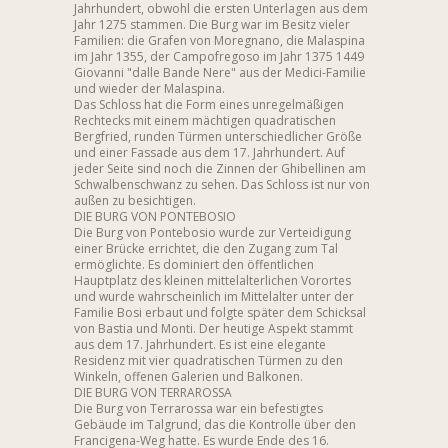
Jahrhundert, obwohl die ersten Unterlagen aus dem
Jahr 1275 stammen. Die Burg war im Besitz vieler
Familien: die Grafen von Moregnano, die Malaspina
im Jahr 1355, der Campofregoso im Jahr 1375 1449
Giovanni "dalle Bande Nere" aus der Medici-Familie
und wieder der Malaspina.
Das Schloss hat die Form eines unregelmäßigen
Rechtecks mit einem mächtigen quadratischen
Bergfried, runden Türmen unterschiedlicher Größe
und einer Fassade aus dem 17. Jahrhundert. Auf
jeder Seite sind noch die Zinnen der Ghibellinen am
Schwalbenschwanz zu sehen. Das Schloss ist nur von
außen zu besichtigen.
DIE BURG VON PONTEBOSIO
Die Burg von Pontebosio wurde zur Verteidigung
einer Brücke errichtet, die den Zugang zum Tal
ermöglichte. Es dominiert den öffentlichen
Hauptplatz des kleinen mittelalterlichen Vorortes
und wurde wahrscheinlich im Mittelalter unter der
Familie Bosi erbaut und folgte später dem Schicksal
von Bastia und Monti. Der heutige Aspekt stammt
aus dem 17. Jahrhundert. Es ist eine elegante
Residenz mit vier quadratischen Türmen zu den
Winkeln, offenen Galerien und Balkonen.
DIE BURG VON TERRAROSSA
Die Burg von Terrarossa war ein befestigtes
Gebäude im Talgrund, das die Kontrolle über den
Francigena-Weg hatte. Es wurde Ende des 16.