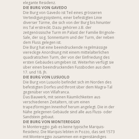
elegante Residenz.
DIE BURG VON GAVEDO
Die Burg von Gavedo ist Teil eines grösseren
Verteidigungssystems, einer befestigten Linie
diverser Türme, die sich von der Burg bis hinunter
ins Tal erstreckt. Dazu gehören z.B. der
zeitgenössische Turm im Palast der Familie Brignole-
Sale, der sog. Sonnenturm und der Turm, der neben
dem Fluss gelegen ist.
Die Burg hat eine beeindruckende regelmässige
viereckige Anordnung mit einem mittelalterlichen
quadratischen Turm, der von der Einfriedung des
ersten Gebäudes umgeben ist. Weiterhin verfügt sie
über einen beeindruckenden Fussboden aus dem
17. und 18. Jh.
DIE BURG VON LUSUOLO
Die Burg von Lusuolo befindet sich im Norden des
befestigten Dorfes und thront über dem Magra-Tal
gegenüber von Villafranca.
Das Bauwerk, mit seinen Räumlichkeiten aus
verschiedenen Zeitaltern, ist um einen
trapezförmigen Innenhof herum angelegt. Die in der
Nähe gelegenen Gebäude sind alle aus Fluss- oder
Sandstein gebaut.
DIE BURG VON MONTEREGGIO
In Montereggio gab es keine typische Marquis-
Residenz. Die Marquis lebten in Pozzo, das seit 1573
mit Montereggio zusammen ein eigenständiges