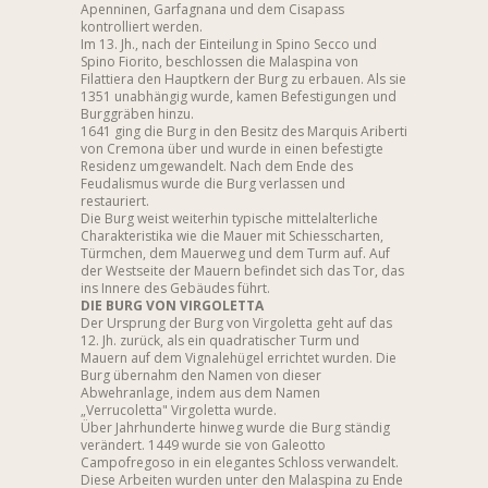
Apenninen, Garfagnana und dem Cisapass
kontrolliert werden.
Im 13. Jh., nach der Einteilung in Spino Secco und
Spino Fiorito, beschlossen die Malaspina von
Filattiera den Hauptkern der Burg zu erbauen. Als sie
1351 unabhängig wurde, kamen Befestigungen und
Burggräben hinzu.
1641 ging die Burg in den Besitz des Marquis Ariberti
von Cremona über und wurde in einen befestigte
Residenz umgewandelt. Nach dem Ende des
Feudalismus wurde die Burg verlassen und
restauriert.
Die Burg weist weiterhin typische mittelalterliche
Charakteristika wie die Mauer mit Schiesscharten,
Türmchen, dem Mauerweg und dem Turm auf. Auf
der Westseite der Mauern befindet sich das Tor, das
ins Innere des Gebäudes führt.
DIE BURG VON VIRGOLETTA
Der Ursprung der Burg von Virgoletta geht auf das
12. Jh. zurück, als ein quadratischer Turm und
Mauern auf dem Vignalehügel errichtet wurden. Die
Burg übernahm den Namen von dieser
Abwehranlage, indem aus dem Namen
„Verrucoletta" Virgoletta wurde.
Über Jahrhunderte hinweg wurde die Burg ständig
verändert. 1449 wurde sie von Galeotto
Campofregoso in ein elegantes Schloss verwandelt.
Diese Arbeiten wurden unter den Malaspina zu Ende