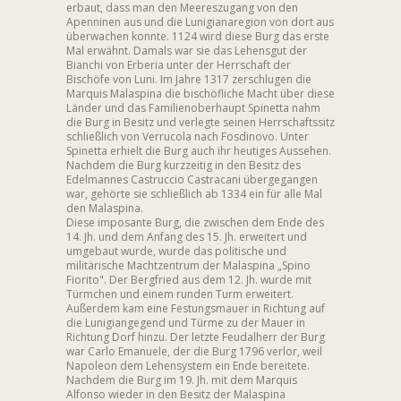
erbaut, dass man den Meereszugang von den
Apenninen aus und die Lunigianaregion von dort aus
überwachen konnte. 1124 wird diese Burg das erste
Mal erwähnt. Damals war sie das Lehensgut der
Bianchi von Erberia unter der Herrschaft der
Bischöfe von Luni. Im Jahre 1317 zerschlugen die
Marquis Malaspina die bischöfliche Macht über diese
Länder und das Familienoberhaupt Spinetta nahm
die Burg in Besitz und verlegte seinen Herrschaftssitz
schließlich von Verrucola nach Fosdinovo. Unter
Spinetta erhielt die Burg auch ihr heutiges Aussehen.
Nachdem die Burg kurzzeitig in den Besitz des
Edelmannes Castruccio Castracani übergegangen
war, gehörte sie schließlich ab 1334 ein für alle Mal
den Malaspina.
Diese imposante Burg, die zwischen dem Ende des
14. Jh. und dem Anfang des 15. Jh. erweitert und
umgebaut wurde, wurde das politische und
militärische Machtzentrum der Malaspina „Spino
Fiorito". Der Bergfried aus dem 12. Jh. wurde mit
Türmchen und einem runden Turm erweitert.
Außerdem kam eine Festungsmauer in Richtung auf
die Lunigiangegend und Türme zu der Mauer in
Richtung Dorf hinzu. Der letzte Feudalherr der Burg
war Carlo Emanuele, der die Burg 1796 verlor, weil
Napoleon dem Lehensystem ein Ende bereitete.
Nachdem die Burg im 19. Jh. mit dem Marquis
Alfonso wieder in den Besitz der Malaspina