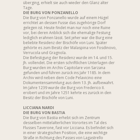
überging, erhielt sie auch wieder den Glanz alter
Tage.
DIE BURG VON PONZANELLO
Die Burg von Ponzanello wurde auf einem Hügel
errichtet an dessen Fusse das zugehörige Dorf
gelegen ist. Heute findet man nur noch eine Ruine
vor, bei deren Anblick sich die ehemalige Festung
lediglich erahnen lässt. Seit jeher war die Burg eine
beliebte Residenz der Bischöfe von Luni. Später
gehörte es zum Besitz der Malaspina von Fosdinovo,
Verrucola und Gragnola.
Die Befestigung der Residenz wurde im 14. und 15.
Jh. vollendet. Die ersten schriftlichen Unterlagen der
Burg wurden im Archiv Capitolare von Sarzana
gefunden und führen zurück ins Jahr 1185. In dem
Archiv wird neben dem Code Pelavicino eine
Dokumentensammlung aus dem 13. Jh. aufbewahrt.
Im Jahre 1239 wurde die Burg von Frederico II.
erobert und im Jahre 1251 kehrte es zurück in den
Besitz der Bischöfe von Luni.
LICCIANA NARDI
DIE BURG VON BASTIA
Die Burg von Bastia erhebt sich im Zentrum
desselben mittelalterlichen Vorortes im Tal des
Flusses Taverone, fast vor Licciana. Es befindet sich
in einer strategischen Position, die eine wichtige
Straße in Richtung des Passes von Lagastrello