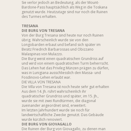
Sie verlor jedoch an Bedeutung, als der Mount-
Bardone-Pass hauptsächlich als Weg in die Toskana
genutzt wurde. Heutzutage sind nur noch die Ruinen
des Turmes erhalten.
TRESANA
DIE BURG VON TRESANA
Von der Burg Tresana sind heute nur noch Ruinen
übrig. Wahrscheinlich wurde sie von den
Longobarden erbaut und befand sich später im
Besitz Friedrich Barbarossas und Obizzano
Malaspinas von Mulazzo.
Die Burg weist einen quadratischen Grundriss auf
und wird von einem quadratischen Turm beherrscht.
Das Lehen hat das Privileg Münzen prägen zu dürfen,
was in Lunigiana ausschliesslich den Massa- und
Fosdinovo-Lehen erlaubt war.
DIE VILLA VON TRESANA
Die Villa von Tresana ist noch heute sehr gut erhalten
Aus dem 14. Jh. rührt wahrscheinlich ihr
quadratischer Grundriss und später, im 15. Jh.,
wurde sie mit zwei Rundtürmen, die diagonal
zueinander angeordnet sind, erweitert.
Im letzten Jahrhundert wurde sie noch für
landwirtschaftliche Zwecke genutzt. Das Gebäude
wurde kürzlich renoviert.
DIE BURG VON GIOVAGALLO
Die Ruinen der Burg von Giovagallo, zu denen man