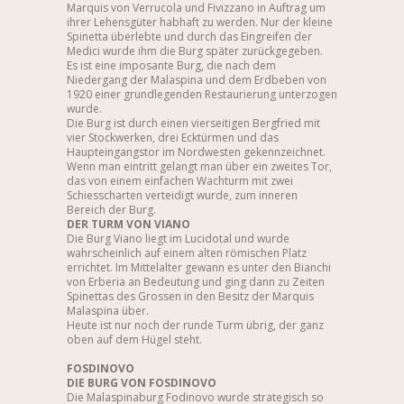
Marquis von Verrucola und Fivizzano in Auftrag um
ihrer Lehensgüter habhaft zu werden. Nur der kleine
Spinetta überlebte und durch das Eingreifen der
Medici wurde ihm die Burg später zurückgegeben.
Es ist eine imposante Burg, die nach dem
Niedergang der Malaspina und dem Erdbeben von
1920 einer grundlegenden Restaurierung unterzogen
wurde.
Die Burg ist durch einen vierseitigen Bergfried mit
vier Stockwerken, drei Ecktürmen und das
Haupteingangstor im Nordwesten gekennzeichnet.
Wenn man eintritt gelangt man über ein zweites Tor,
das von einem einfachen Wachturm mit zwei
Schiesscharten verteidigt wurde, zum inneren
Bereich der Burg.
DER TURM VON VIANO
Die Burg Viano liegt im Lucidotal und wurde
wahrscheinlich auf einem alten römischen Platz
errichtet. Im Mittelalter gewann es unter den Bianchi
von Erberia an Bedeutung und ging dann zu Zeiten
Spinettas des Grossen in den Besitz der Marquis
Malaspina über.
Heute ist nur noch der runde Turm übrig, der ganz
oben auf dem Hügel steht.
FOSDINOVO
DIE BURG VON FOSDINOVO
Die Malaspinaburg Fodinovo wurde strategisch so