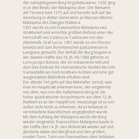
der nahegelegenen Burg Virgoletta waren. 1202 ging
es in den Besitz der Malaspina über. Der Beiname
del Terziere kam 1275 auf und bezieht sich auf die
Vererbung in dritter Generation an Marzuis Alberto
Malaspina des Zweiges Filattiera.
1351 wurde es von Franceschino Malaspina neu
strukturiert und erreichte größten Einfluss unter der
Herrschaft von Castruccio Castracani von den
Alteminelli, Graf Lucca. 1451 wurde es von Florenz
besetzt und zum florentinischen Justizzentrum in
Lunigiana gemacht. Der Verfall der Burg begann in
der zweiten Hälfte des 18. Jh. Ab 1969 gehörte es
Lorix Jacopo Bononi, der es restaurieren ließ und
dort das Zentrum für Humanistische Studien Niccoló
V ansiedelte wo noch kostbare Archive und eine gut
ausgestattete Bibliothek erhalten sind.
Der älteste Teil geht auf das Mittelalter zurück, was
man im Haupttrakt erkennen kann, der eingekreist
von dem, was von der Außenwand übrig ist. Ein
hoher quadratischer Aussichtsturm aus dem 12. Jh.
flankiert es an der Hauptfront. Heutzutage ist es von
außen nicht leicht zu erkennen, da es teilweise in
verschiedene Baureformen eingegliedert wurde.
Mit dem Aufstieg der Malaspina wurde die Burg
wieder eingesetzt. Franceschino Malaspina baute in
der Hälfte des 14. Jh. den Wohntrakt wieder auf und
gliederte dabei den Bergfried und den großen,
runden Turm, Turm von Franceschino dem Soldaten,