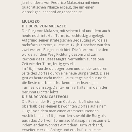
Jahrhunderts von Federico Malaspina mit einer
quadratischen Pflanze erbaut, die um einen
viereckigen Innenhof angeordnet ist.
MULAZZO
DIE BURG VON MULAZZO
Die Burg von Mulazzo, mit seinem Hof und dem auch
heute noch intakten Turm, ist rechteckig angelegt.
Aufgrund seiner strategischen Bedeutung wurde es
mehrfach zerstört, zuletzt im 17. Jh. Daneben wurden
zwei weitere Burgen errichtet. Die ältere von beiden
wurde auf dem Weg Richtung Casoni und zur
Rechten des Flusses Magra, vermutlich zur selben
Zeit wie der Turm, fertig gestellt.
Im 16. Jh. wurde sie abgerissen und an der anderen
Seite des Dorfes durch eine neue Burg ersetzt. Diese
gibt es heute nicht mehr. Heutzutage sind nur noch
die Reste des beeindruckenden sechseckigen
Turmes, dem sog. Dante-Turm erhalten, in dem der
berühmt Dichter lebte.
DIE BURG VON CASTEVOLI
Die Ruinen der Burg von Castevoli befinden sich
oberhalb des kleinen bewohnten Dorfes auf einem
Hügel, von dem man einen atemberaubenden
Ausblick hat. Im 16. Jh. wurden sowohl die Burg als
auch das Dorf von Tommaso Malasapina restauriert.
Indem er den Wohntrakt mit dem Turm verband,
erweiterte er die Anlage und erschuf somit eine