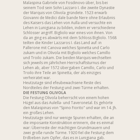
Malaspina Gabriele von Fosdinovo über, bis bei
seinem Tod sein Sohn Lazzaro I. die zweite Dynastie
der Marquis von Olivola gründete. 1523 erwarb
Giovanni de Medici dale bande Nere ohne Erlaubnis
des Kaisers das Lehen von Aulla und versuchte ein
Lehen in Lunigiana zu bilden, indem er verschiedene
Schlösser angriff. Bigliolo war eines von ihnen. Von
da an ging es abwärts mit dem Schloss Bigliolo. 1568
teilten die Kinder Lazzaros I. das Land auf: in
Pallerone mit Canova welches Spinetta und Carlo
zukam und in Olivola mit Bigliolo welches Camillo
und Troilo zukam. Die beiden Marquis wechselten
sich jeweils im jährlichen Herrschaftsturnus der
Lehen ab, aber 1572 übergaben Camillo, Carlo und
Troilo ihre Teile an Spinetta, der als einziges
verheiratet war.
Heutzutage sind efeubewachsene Reste des
Nordteiles der Festung und zwei Türme erhalten.
DIE FESTUNG OLIVOLA
Die Festung Olivola beherrscht von einem hohen
Hügel aus das Aulella- und Taveronetal. Es gehörte
den Malaspinas von "Spino Fiorito" und war im 14. Jh.
ein großes Lehen.
Heutzutage sind nur wenige Spuren erhalten, die an
die imposante Konstruktion erinnern, die es einmal
war: Überreste der mächtigen Grundmauern und
zwei große runde Türme. 1920 fiel die Festung dem
Erdbeben zum Opfer, das es in Lunigiana gab.