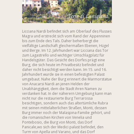
Licciana Nardi befindet sich am Oberlauf des Flusses
Magra und erstreckt sich vom Rand der Appenninen
bis zum Ende des Tals. Daher beherbergt die
vielfältige Landschaft gleichermaßen Ebenen, Hügel
und Berge. Im 12. Jahrhundert war Licciana das Tor
zum Lagastrello und wichtiger Umschlagplatz für
Handelsgüter. Das Gesicht des Dorfes prägt eine
Burg, die sich heute im Privatbesitz befindet und
daher nicht besichtigt werden kann. Im 15. und 16.
Jahrhundert wurde sie in einen befestigten Palast
umgebaut. Nahe der Burg erinnert die Marmorstatue
von Anacarsi Nardi an jenen Helden der
Unabhängigkeit, dem die Stadt ihren Namen zu
verdanken hat. In der näherern Umgebung kann man
nicht nur die restaurierte Burg Terrarossa
besichtigen, sondern auch das altertümliche Rubra
mit seinen mittelalterlichen Straßen, Monti, dessen
Burg immer noch der Malaspina-Familie gehört, und
die romanischen Kirchen von Venelia und
Pontebosio, die Burg von Monti, das Dorf
Panicale,wo sich der Medici palast befindet, den
Turm von Apella und Varano, und das Dorf