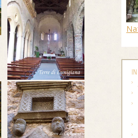
Na
IN