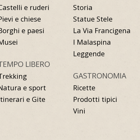
Castelli e ruderi
Storia
Pievi e chiese
Statue Stele
Borghi e paesi
La Via Francigena
Musei
I Malaspina
Leggende
TEMPO LIBERO
GASTRONOMIA
Trekking
Natura e sport
Ricette
Itinerari e Gite
Prodotti tipici
Vini