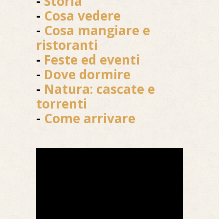
-
Storia
-
Cosa vedere
-
Cosa mangiare e
ristoranti
-
Feste ed eventi
-
Dove dormire
-
Natura: cascate e
torrenti
-
Come arrivare