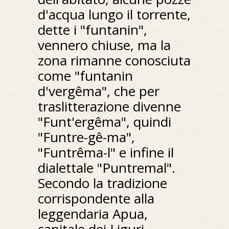
d'acqua lungo il torrente,
dette i "funtanin",
vennero chiuse, ma la
zona rimanne conosciuta
come "funtanin
d'vergêma", che per
traslitterazione divenne
"Funt'ergêma", quindi
"Funtre-gê-ma",
"Funtrêma-l" e infine il
dialettale "Puntremal".
Secondo la tradizione
corrispondente alla
leggendaria Apua,
capitale dei Liguri