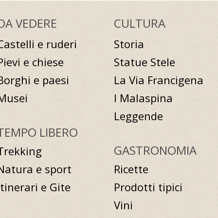
DA VEDERE
CULTURA
Castelli e ruderi
Storia
Pievi e chiese
Statue Stele
Borghi e paesi
La Via Francigena
Musei
I Malaspina
Leggende
TEMPO LIBERO
GASTRONOMIA
Trekking
Natura e sport
Ricette
Itinerari e Gite
Prodotti tipici
Vini