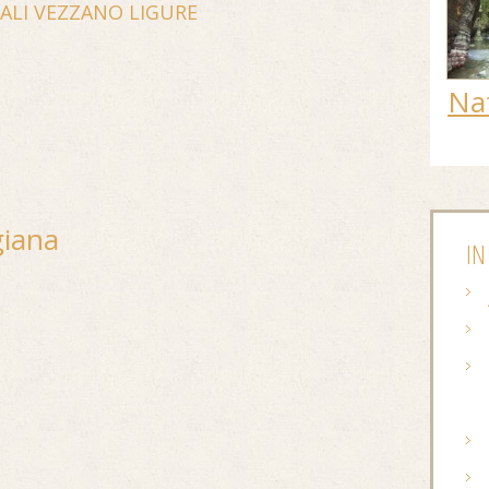
CALI VEZZANO LIGURE
Na
giana
IN