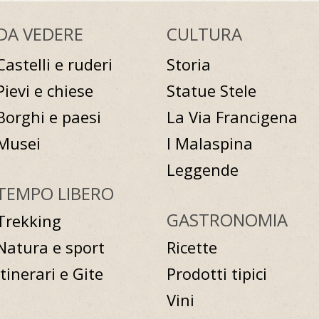
DA VEDERE
CULTURA
Castelli e ruderi
Storia
Pievi e chiese
Statue Stele
Borghi e paesi
La Via Francigena
Musei
I Malaspina
Leggende
TEMPO LIBERO
GASTRONOMIA
Trekking
Natura e sport
Ricette
Itinerari e Gite
Prodotti tipici
Vini