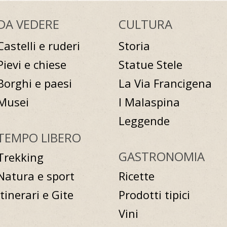
DA VEDERE
CULTURA
Castelli e ruderi
Storia
Pievi e chiese
Statue Stele
Borghi e paesi
La Via Francigena
Musei
I Malaspina
Leggende
TEMPO LIBERO
GASTRONOMIA
Trekking
Natura e sport
Ricette
Itinerari e Gite
Prodotti tipici
Vini