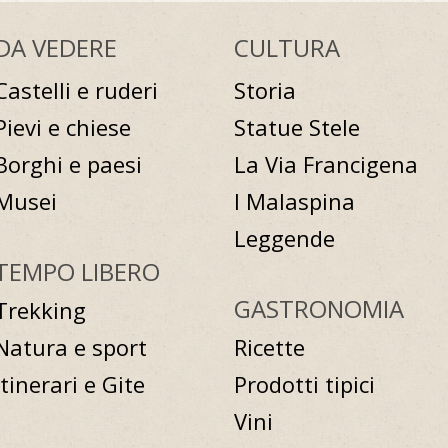
DA VEDERE
CULTURA
Castelli e ruderi
Storia
Pievi e chiese
Statue Stele
Borghi e paesi
La Via Francigena
Musei
I Malaspina
Leggende
TEMPO LIBERO
GASTRONOMIA
Trekking
Natura e sport
Ricette
Itinerari e Gite
Prodotti tipici
Vini