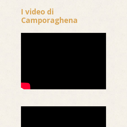
I video di
Camporaghena