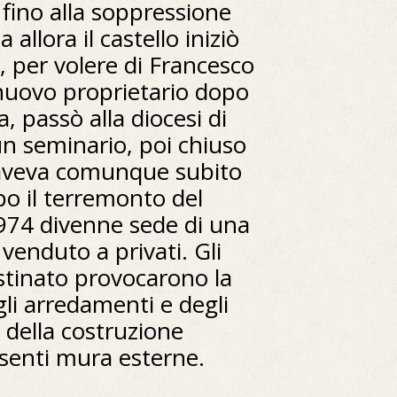
fino alla soppressione
 allora il castello iniziò
 per volere di Francesco
nuovo proprietario dopo
, passò alla diocesi di
n seminario, poi chiuso
o aveva comunque subito
o il terremonto del
974 divenne sede di una
venduto a privati. Gli
estinato provocarono la
li arredamenti e degli
 della costruzione
ssenti mura esterne.