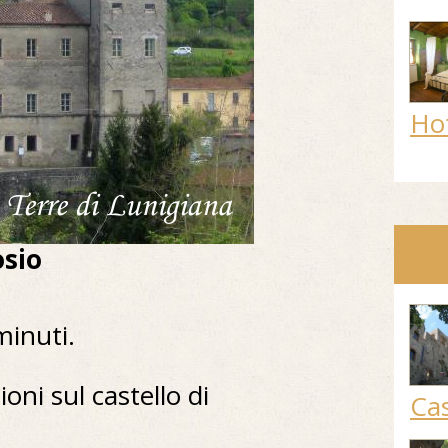
Ho
osio
minuti.
oni sul castello di
Cas