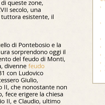
 di queste zone,
XVII secolo, una
 tuttora esistente, il
ello di Pontebosio e la
nura sorprendono oggi il
ento del feudo di Monti,
ia, divenne
feudo
31 con Ludovico
essero Giulio,
o II, che nonostante non
o, fece erigere la chiesa
o II, e Claudio, ultimo