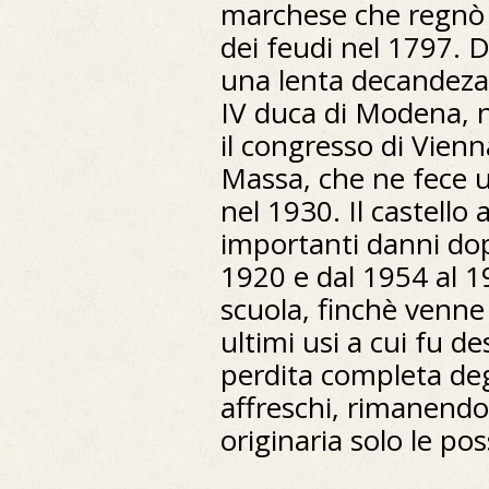
marchese che regnò 
dei feudi nel 1797. Da
una lenta decandeza,
IV duca di Modena, 
il congresso di Vienna
Massa, che ne fece u
nel 1930. Il castell
importanti danni dop
1920 e dal 1954 al 1
scuola, finchè venne 
ultimi usi a cui fu d
perdita completa deg
affreschi, rimanendo
originaria solo le po