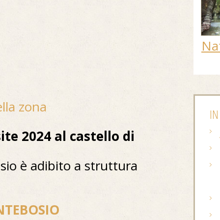
Na
della zona
IN
te 2024 al castello di
osio è adibito a struttura
ONTEBOSIO