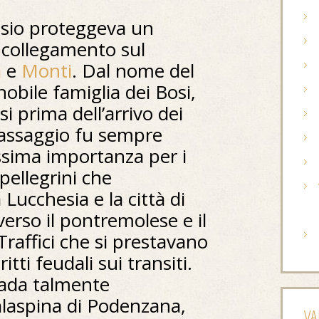
bosio proteggeva un
 collegamento sul
a
e
Monti
. Dal nome del
nobile famiglia dei Bosi,
i prima dell’arrivo dei
assaggio fu sempre
ssima importanza per i
 pellegrini che
 Lucchesia e la città di
erso il pontremolese e il
. Traffici che si prestavano
ritti feudali sui transiti.
trada talmente
alaspina di Podenzana,
VA