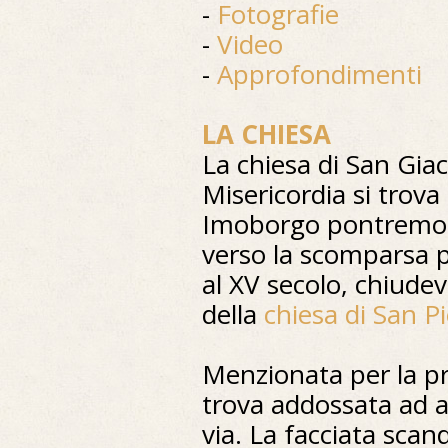
-
Fotografie
-
Video
-
Approfondimenti
LA CHIESA
La chiesa di San Gi
Misericordia si trova 
Imoborgo pontremole
verso la scomparsa p
al XV secolo, chiudev
della
chiesa di San P
Menzionata per la pr
trova addossata ad alt
via. La facciata scan