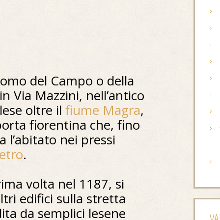
acomo del Campo o della
in Via Mazzini, nell’antico
se oltre il
fiume Magra
,
orta fiorentina che, fino
a l’abitato nei pressi
ietro
.
ima volta nel 1187, si
ri edifici sulla stretta
dita da semplici lesene
VA