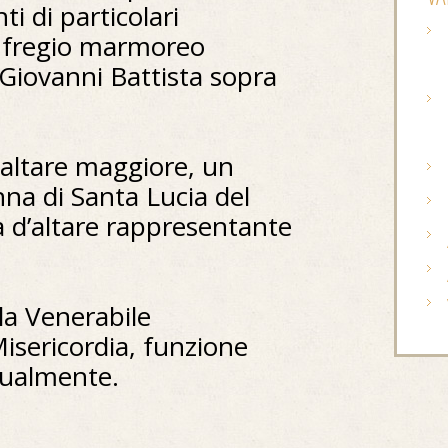
i di particolari
n fregio marmoreo
Giovanni Battista sopra
l’altare maggiore, un
na di Santa Lucia del
a d’altare rappresentante
la Venerabile
Misericordia, funzione
tualmente.