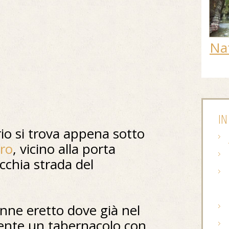
Na
IN
ario si trova appena sotto
aro
, vicino alla porta
cchia strada del
enne eretto dove già nel
sente un tabernacolo con