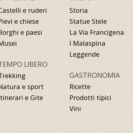
Castelli e ruderi
Storia
Pievi e chiese
Statue Stele
Borghi e paesi
La Via Francigena
Musei
I Malaspina
Leggende
TEMPO LIBERO
GASTRONOMIA
Trekking
Natura e sport
Ricette
Itinerari e Gite
Prodotti tipici
Vini