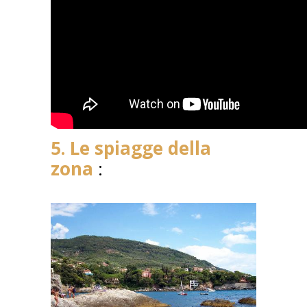
5. Le spiagge della
zona
: