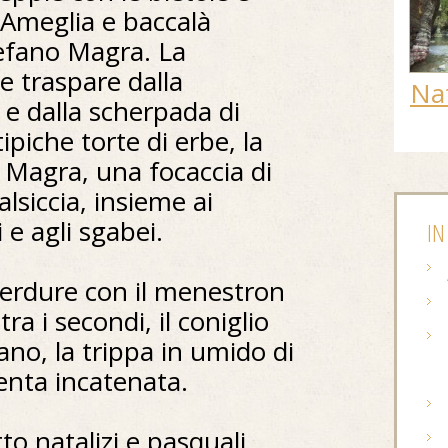
d Ameglia e baccalà
efano Magra. La
e traspare dalla
Na
 e dalla scherpada di
piche torte di erbe, la
 Magra, una focaccia di
alsiccia, insieme ai
i e agli sgabei.
IN
e verdure con il menestron
tra i secondi, il coniglio
ano, la trippa in umido di
enta incatenata.
tto natalizi e pasquali