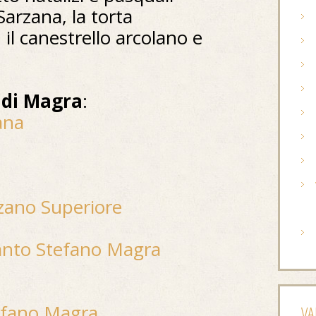
Sarzana, la torta
 il canestrello arcolano e
l di Magra
:
ana
zano Superiore
Santo Stefano Magra
tefano Magra
VA