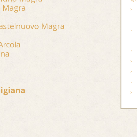
o Magra
Castelnuovo Magra
Arcola
ana
nigiana