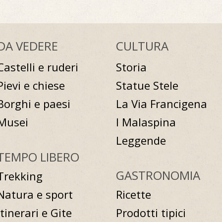
DA VEDERE
CULTURA
Castelli e ruderi
Storia
Pievi e chiese
Statue Stele
Borghi e paesi
La Via Francigena
Musei
I Malaspina
Leggende
TEMPO LIBERO
GASTRONOMIA
Trekking
Natura e sport
Ricette
Itinerari e Gite
Prodotti tipici